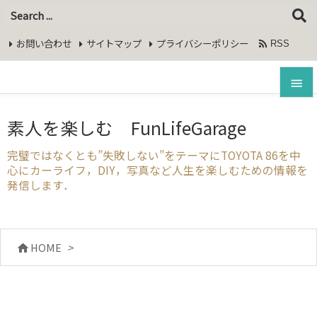
google-site-
verification=bRsuDf1ofMKrw6bHqSoVkTxLOLRkstprM6dO5
お問い合わせ
サイトマップ
プライバシーポリシー

RSS
Feedly


素人を楽しむ FunLifeGarage
メニュ

完璧ではなくとも”失敗しない”をテーマにTOYOTA 86を中
心にカーライフ，DIY，写真など人生を楽しむための情報を
サイド
発信します．

前へ

HOME
>

次へ

検索