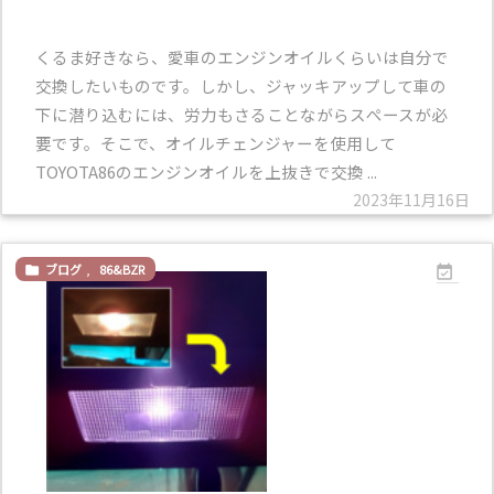
くるま好きなら、愛車のエンジンオイルくらいは自分で
交換したいものです。しかし、ジャッキアップして車の
下に潜り込むには、労力もさることながらスぺースが必
要です。そこで、オイルチェンジャーを使用して
TOYOTA86のエンジンオイルを上抜きで交換 ...
2023年11月16日
ブログ
,
86&BZR

