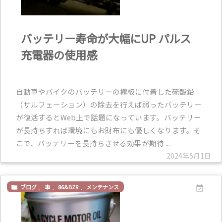
バッテリー寿命が大幅にUP パルス
充電器の使用感
自動車やバイクのバッテリーの極板に付着した硫酸鉛
（サルフェーション）の除去を行えば弱ったバッテリー
が復活するとWeb上で話題になっています。バッテリー
が長持ちすれば環境にもお財布にも優しくなります。そ
こで、バッテリーを長持ちさせる効果が期待 ...
2024年5月1日
ブログ
,
車
,
86&BZR
,
メンテナンス

