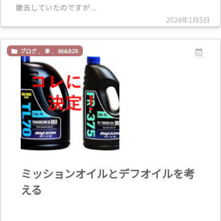
撤去していたのですが ...
2024年1月5日
ブログ
,
車
,
86&BZR


ミッションオイルとデフオイルを考
える