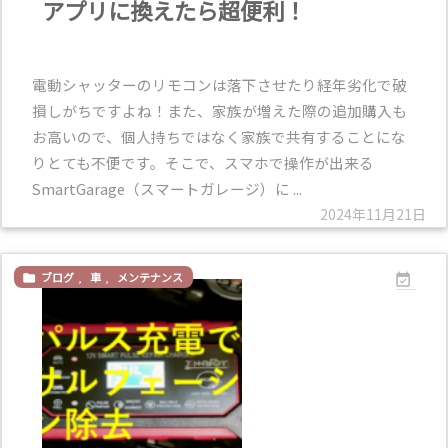
アプリに換えたら超便利！
電動シャッターのリモコンは落下させたり経年劣化で破
損しがちですよね！また、家族が増えた際の追加購入も
お高いので、個人持ちではなく家族で共有することにな
りとても不便です。そこで、スマホで操作が出来る
SmartGarage（スマートガレージ）に ...
2024年11月21日
ブログ
,
車
,
メンテナンス

