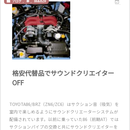
ブログ
,
車
,
86&BZR


格安代替品でサウンドクリエイター
OFF
TOYOTA86/BRZ（ZN6/ZC6）はサクション音（吸気）を
室内で楽しめるようにサウンドクリエーターシステムが
配備されています。以前に乗っていた86（前期AT）では
サクションパイプの交換と共にサウンドクリエイターを