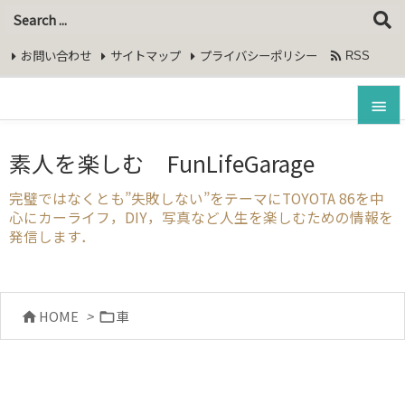
google-site-
verification=bRsuDf1ofMKrw6bHqSoVkTxLOLRkstprM6dO5
お問い合わせ
サイトマップ
プライバシーポリシー

RSS
Feedly


素人を楽しむ FunLifeGarage
メニュ

完璧ではなくとも”失敗しない”をテーマにTOYOTA 86を中
心にカーライフ，DIY，写真など人生を楽しむための情報を
サイド
発信します．

前へ

HOME
>
車


次へ

検索