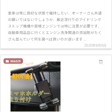
愛車は常に良好な状態で維持したい．オーナーさん共通
の願いではないでしょうか．最近流行りのアイドリング
ストップ機構や直噴エンジンでは特に注意が必要です．
自動車用品店に行くとエンジン洗浄関連の添加剤がたく
さん並んでいて何を選べば良いのか迷います ...
2020年9月4日
86&BZR

