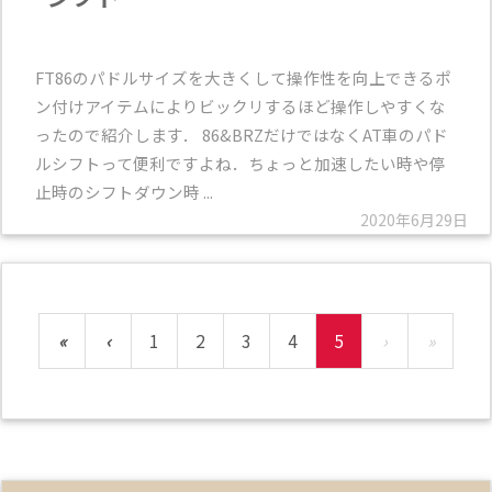
FT86のパドルサイズを大きくして操作性を向上できるポ
ン付けアイテムによりビックリするほど操作しやすくな
ったので紹介します． 86&BRZだけではなくAT車のパド
ルシフトって便利ですよね．ちょっと加速したい時や停
止時のシフトダウン時 ...
2020年6月29日
«
‹
1
2
3
4
5
›
»