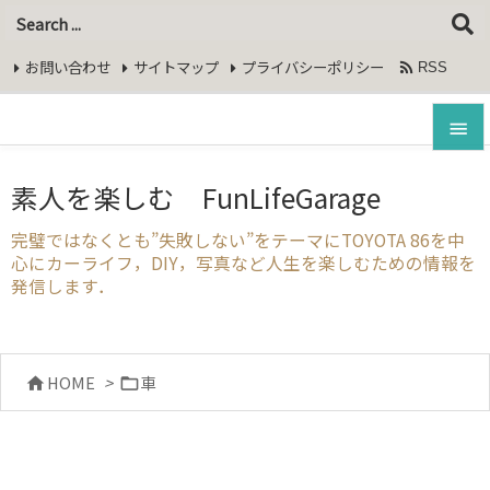
google-site-
verification=bRsuDf1ofMKrw6bHqSoVkTxLOLRkstprM6dO5
お問い合わせ
サイトマップ
プライバシーポリシー

RSS
Feedly


素人を楽しむ FunLifeGarage
メニュ

完璧ではなくとも”失敗しない”をテーマにTOYOTA 86を中
心にカーライフ，DIY，写真など人生を楽しむための情報を
サイド
発信します．

前へ

HOME
>
車


次へ

検索