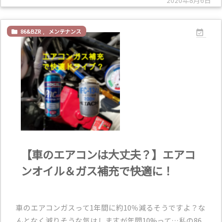
2020年8月6日
86&BZR
,
メンテナンス


【車のエアコンは大丈夫？】エアコ
ンオイル＆ガス補充で快適に！
車のエアコンガスって1年間に約10％減るそうですよ？な
んとなく減りそうな気はしますが年間10%って…私の86