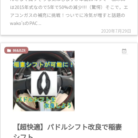
は2015年式なので5年で50%の減少!!!（驚愕）そこで，エ
アコンガスの補充に挑戦！ついでに冷気が増すと話題の
wako'sのPAC ...
2020年7月29日
86&BZR


【超快適】パドルシフト改良で稲妻
シフト